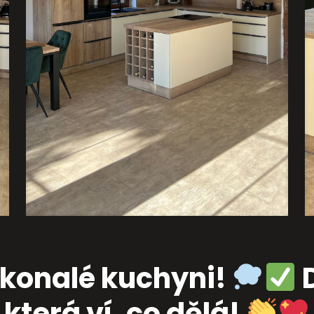
okonalé kuchyni!
D
která ví, co dělá!