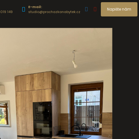
E-mail:
Napište nám
019 149
studio@prochazkanabytek.cz